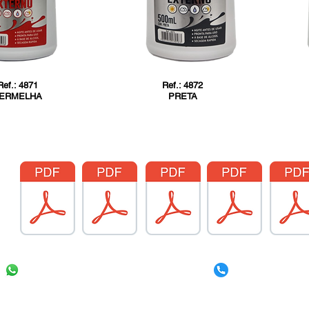
Ref.: 4871
Ref.: 4872
ERMELHA
PRETA
(
11) 3855-255
(11) 9 8301-1191 /
(11) 9 9749-5251
Av. Professor Celestino Bourroul, 185 - Limão
CEP 02710-000 São Paulo SP