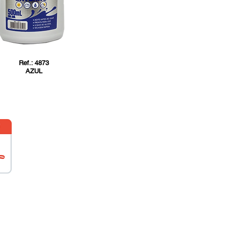
Ref.: 4873
AZUL
5