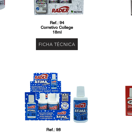
Ref.: 94
Corretivo College
18ml
FICHA TÉCNICA
Ref.: 98