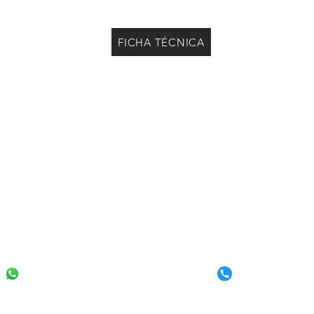
FICHA TÉCNICA
(
11) 3855-255
(11) 9 8301-1191 /
(11) 9 9749-5251
Av. Professor Celestino Bourroul, 185 - Limão
CEP 02710-000 São Paulo SP